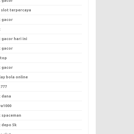
t gacor
k slot terpercaya
t gacor
t
t gacor hari ini
t gacor
top
t gacor
lay bola online
t777
t dana
a1000
t spaceman
t depo 5k