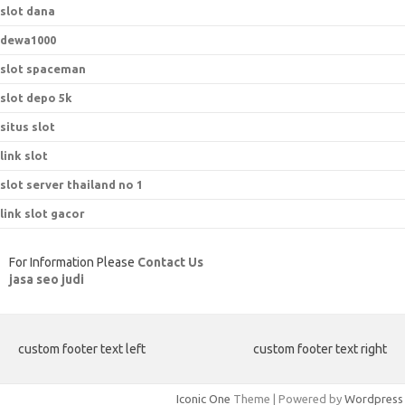
slot dana
dewa1000
slot spaceman
slot depo 5k
situs slot
link slot
slot server thailand no 1
link slot gacor
For Information Please
Contact Us
jasa seo judi
custom footer text left
custom footer text right
Iconic One
Theme | Powered by
Wordpress