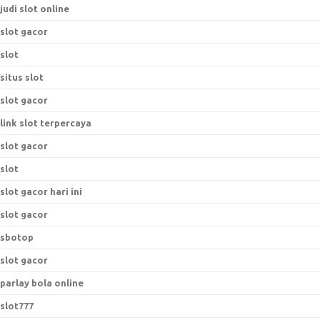
judi slot online
slot gacor
slot
situs slot
slot gacor
link slot terpercaya
slot gacor
slot
slot gacor hari ini
slot gacor
sbotop
slot gacor
parlay bola online
slot777