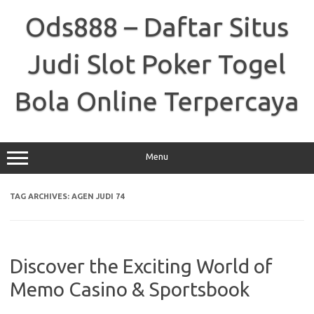
Skip
to
Ods888 – Daftar Situs
content
Judi Slot Poker Togel
Bola Online Terpercaya
Menu
TAG ARCHIVES:
AGEN JUDI 74
Discover the Exciting World of
Memo Casino & Sportsbook