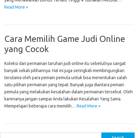
yang Menawarkan Bonus Terlalu Tinggi 4. Gunakan Metode…
Read More »
Cara Memilih Game Judi Online
yang Cocok
Koleksi dari permainan taruhan judi online itu sebetulnya sangat
banyak sekali pilihannya. Hal ini juga seringkali membingungkan
terutama oleh para pemain pemula untuk bisa menentukan salah
satu pilihan permainan yang tepat. Banyak juga diantara pemain
pemula yang melakukan kesalahan dalam permainan tersebut. Oleh
karenanya jangan sampai Anda lakukan Kesalahan Yang Sama.
Mempelajari beberapa cara memilih…
Read More »
S