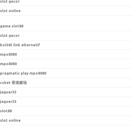
slot gacor
slot online
game slot88
slot gacor
koi365 link alternatif
mpo8080
mpo8080
pragmatic play mpo8080
csbet 香港赌场
jaguar33
jaguar33
slot88
slot online