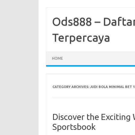
Skip
to
content
Ods888 – Daftar
Terpercaya
HOME
CATEGORY ARCHIVES:
JUDI BOLA MINIMAL BET 1
Discover the Exciting
Sportsbook