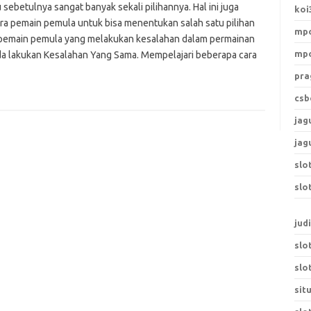
u sebetulnya sangat banyak sekali pilihannya. Hal ini juga
koi
ra pemain pemula untuk bisa menentukan salah satu pilihan
mp
a pemain pemula yang melakukan kesalahan dalam permainan
mp
da lakukan Kesalahan Yang Sama. Mempelajari beberapa cara
pra
cs
jag
jag
slo
slo
jud
slo
slo
sit