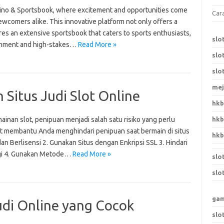
sino & Sportsbook, where excitement and opportunities come
Car
comers alike. This innovative platform not only offers a
res an extensive sportsbook that caters to sports enthusiasts,
slo
tainment and high-stakes…
Read More »
slo
slo
mej
Situs Judi Slot Online
hk
ainan slot, penipuan menjadi salah satu risiko yang perlu
hk
at membantu Anda menghindari penipuan saat bermain di situs
hk
r dan Berlisensi 2. Gunakan Situs dengan Enkripsi SSL 3. Hindari
ggi 4. Gunakan Metode…
Read More »
slo
slo
gam
di Online yang Cocok
slo