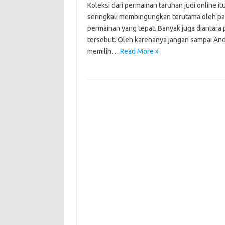
Koleksi dari permainan taruhan judi online it
seringkali membingungkan terutama oleh pa
permainan yang tepat. Banyak juga diantar
tersebut. Oleh karenanya jangan sampai An
memilih…
Read More »