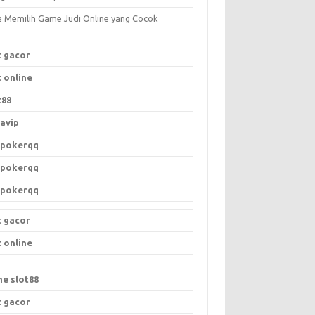
a Memilih Game Judi Online yang Cocok
t gacor
t online
t88
avip
bpokerqq
bpokerqq
bpokerqq
t gacor
t online
e slot88
t gacor