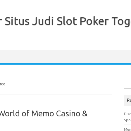
 Situs Judi Slot Poker Tog
Sea
000
for:
R
 World of Memo Casino &
Dis
Spo
Meng