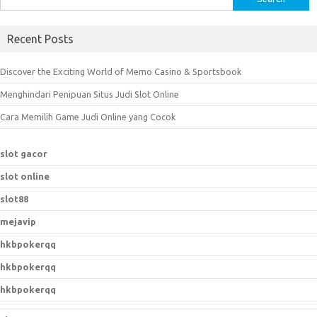
e
a
Recent Posts
r
c
Discover the Exciting World of Memo Casino & Sportsbook
h
Menghindari Penipuan Situs Judi Slot Online
f
o
Cara Memilih Game Judi Online yang Cocok
r
:
slot gacor
slot online
slot88
mejavip
hkbpokerqq
hkbpokerqq
hkbpokerqq