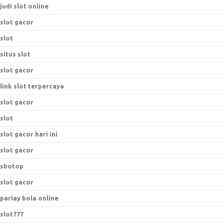
judi slot online
slot gacor
slot
situs slot
slot gacor
link slot terpercaya
slot gacor
slot
slot gacor hari ini
slot gacor
sbotop
slot gacor
parlay bola online
slot777