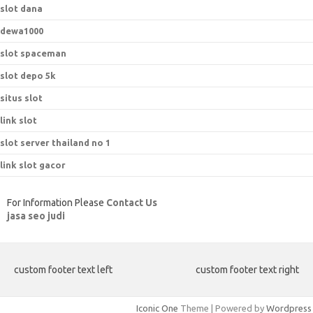
slot dana
dewa1000
slot spaceman
slot depo 5k
situs slot
link slot
slot server thailand no 1
link slot gacor
For Information Please
Contact Us
jasa seo judi
custom footer text left
custom footer text right
Iconic One
Theme | Powered by
Wordpress