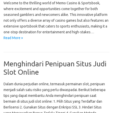
Welcome to the thrilling world of Memo Casino & Sportsbook,
where excitement and opportunities come together for both
seasoned gamblers and newcomers alike. This innovative platform
not only offers a diverse array of casino games but also features an
extensive sportsbook that caters to sports enthusiasts, making it a
one-stop destination for entertainment and high-stakes…
Read More »
Menghindari Penipuan Situs Judi
Slot Online
Dalam dunia perjudian online, termasuk permainan slot, penipuan
menjadi salah satu risiko yang perlu diwaspadai. Berikut beberapa
tips yang dapat membantu Anda menghindari penipuan saat
bermain di situs judi slot online: 1. Pilih Situs yang Terdaftar dan
Berlisensi 2. Gunakan Situs dengan Enkripsi SSL 3. Hindari Situs