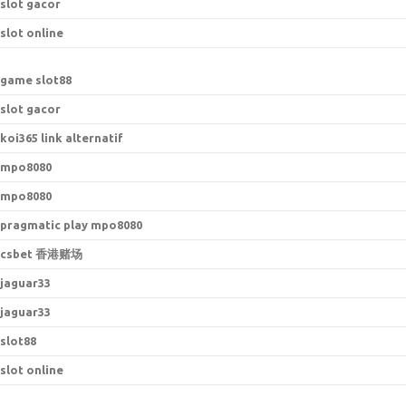
slot gacor
slot online
game slot88
slot gacor
koi365 link alternatif
mpo8080
mpo8080
pragmatic play mpo8080
csbet 香港赌场
jaguar33
jaguar33
slot88
slot online