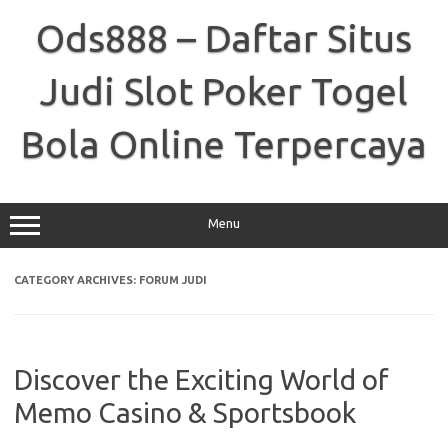
Skip
to
Ods888 – Daftar Situs
content
Judi Slot Poker Togel
Bola Online Terpercaya
Menu
CATEGORY ARCHIVES:
FORUM JUDI
Discover the Exciting World of
Memo Casino & Sportsbook