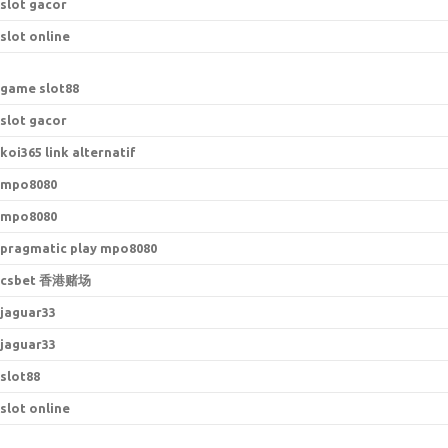
slot gacor
slot online
game slot88
slot gacor
koi365 link alternatif
mpo8080
mpo8080
pragmatic play mpo8080
csbet 香港赌场
jaguar33
jaguar33
slot88
slot online