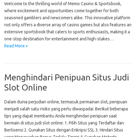
Welcome to the thrilling world of Memo Casino & Sportsbook,
where excitement and opportunities come together for both
seasoned gamblers and newcomers alike. This innovative platform
not only offers a diverse array of casino games but also features an
extensive sportsbook that caters to sports enthusiasts, making it a
one-stop destination for entertainment and high-stakes…
Read More »
Menghindari Penipuan Situs Judi
Slot Online
Dalam dunia perjudian online, termasuk permainan slot, penipuan
menjadi salah satu risiko yang perlu diwaspadai. Berikut beberapa
tips yang dapat membantu Anda menghindari penipuan saat
bermain di situs judi slot online: 1. Pilih Situs yang Terdaftar dan
Berlisensi 2. Gunakan Situs dengan Enkripsi SSL 3. Hindari Situs