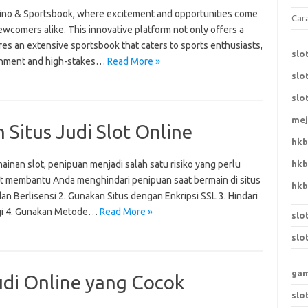
sino & Sportsbook, where excitement and opportunities come
Car
comers alike. This innovative platform not only offers a
res an extensive sportsbook that caters to sports enthusiasts,
slo
tainment and high-stakes…
Read More »
slo
slo
mej
Situs Judi Slot Online
hk
ainan slot, penipuan menjadi salah satu risiko yang perlu
hk
at membantu Anda menghindari penipuan saat bermain di situs
hk
r dan Berlisensi 2. Gunakan Situs dengan Enkripsi SSL 3. Hindari
ggi 4. Gunakan Metode…
Read More »
slo
slo
gam
di Online yang Cocok
slo