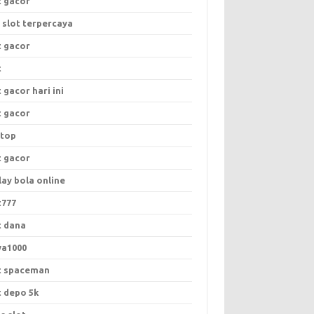
t gacor
k slot terpercaya
t gacor
t
t gacor hari ini
t gacor
top
t gacor
lay bola online
t777
t dana
a1000
t spaceman
t depo 5k