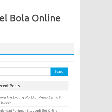
el Bola Online
rch
ecent Posts
cover the Exciting World of Memo Casino &
rtsbook
hindari Penipuan Situs Judi Slot Online