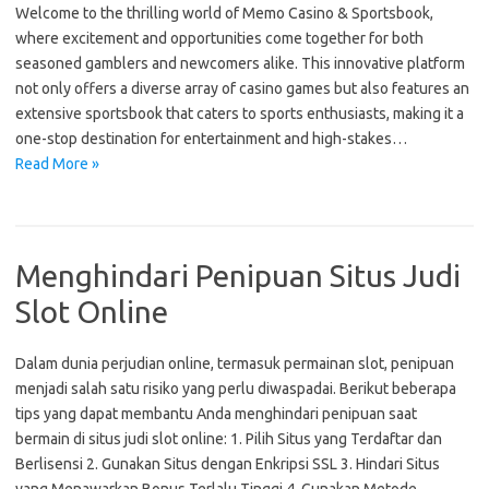
Welcome to the thrilling world of Memo Casino & Sportsbook,
where excitement and opportunities come together for both
seasoned gamblers and newcomers alike. This innovative platform
not only offers a diverse array of casino games but also features an
extensive sportsbook that caters to sports enthusiasts, making it a
one-stop destination for entertainment and high-stakes…
Read More »
Menghindari Penipuan Situs Judi
Slot Online
Dalam dunia perjudian online, termasuk permainan slot, penipuan
menjadi salah satu risiko yang perlu diwaspadai. Berikut beberapa
tips yang dapat membantu Anda menghindari penipuan saat
bermain di situs judi slot online: 1. Pilih Situs yang Terdaftar dan
Berlisensi 2. Gunakan Situs dengan Enkripsi SSL 3. Hindari Situs