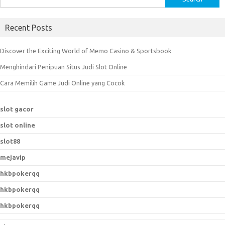
e
a
Recent Posts
r
c
Discover the Exciting World of Memo Casino & Sportsbook
h
Menghindari Penipuan Situs Judi Slot Online
f
o
Cara Memilih Game Judi Online yang Cocok
r
:
slot gacor
slot online
slot88
mejavip
hkbpokerqq
hkbpokerqq
hkbpokerqq