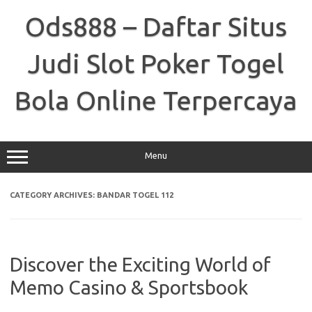
Skip
to
Ods888 – Daftar Situs
content
Judi Slot Poker Togel
Bola Online Terpercaya
Menu
CATEGORY ARCHIVES:
BANDAR TOGEL 112
Discover the Exciting World of
Memo Casino & Sportsbook