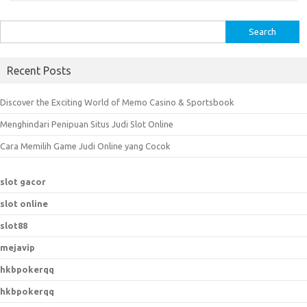
S
e
a
Recent Posts
r
c
Discover the Exciting World of Memo Casino & Sportsbook
h
Menghindari Penipuan Situs Judi Slot Online
f
o
Cara Memilih Game Judi Online yang Cocok
r
:
slot gacor
slot online
slot88
mejavip
hkbpokerqq
hkbpokerqq