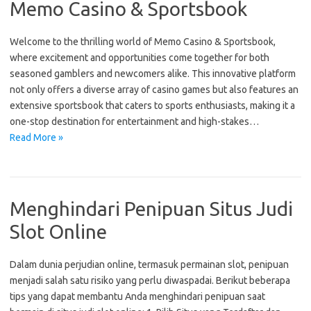
Memo Casino & Sportsbook
Welcome to the thrilling world of Memo Casino & Sportsbook,
where excitement and opportunities come together for both
seasoned gamblers and newcomers alike. This innovative platform
not only offers a diverse array of casino games but also features an
extensive sportsbook that caters to sports enthusiasts, making it a
one-stop destination for entertainment and high-stakes…
Read More »
Menghindari Penipuan Situs Judi
Slot Online
Dalam dunia perjudian online, termasuk permainan slot, penipuan
menjadi salah satu risiko yang perlu diwaspadai. Berikut beberapa
tips yang dapat membantu Anda menghindari penipuan saat